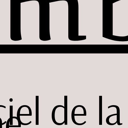
am
ciel de la
ne